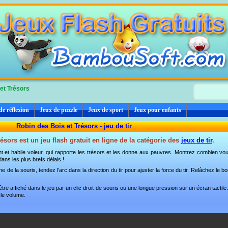
et Trésors
de réflexion
Jeux de puzzle
Jeux de sport
Jeux pour enfants
Robin des Bois et Trésors - jeu de tir
ésors est un jeu flash gratuit en ligne de la catégorie des
jeux de tir
.
t et habile voleur, qui rapporte les trésors et les donne aux pauvres. Montrez combien vo
ans les plus brefs délais !
 de la souris, tendez l'arc dans la direction du tir pour ajuster la force du tir. Relâchez le 
re affiché dans le jeu par un clic droit de souris ou une longue pression sur un écran tacti
 le volume.