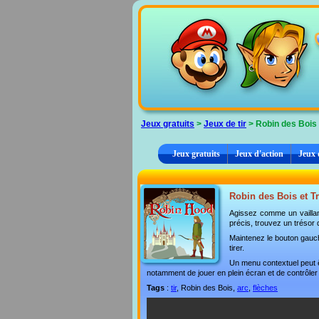
Panneau de gestion des cookies
Jeux gratuits
>
Jeux de tir
> Robin des Bois 
Jeux gratuits
Jeux d'action
Jeux 
Robin des Bois et Tr
Agissez comme un vaillan
précis, trouvez un trésor d
Maintenez le bouton gauche
tirer.
Un menu contextuel peut êt
notamment de jouer en plein écran et de contrôler
Tags
:
tir
, Robin des Bois,
arc
,
flèches