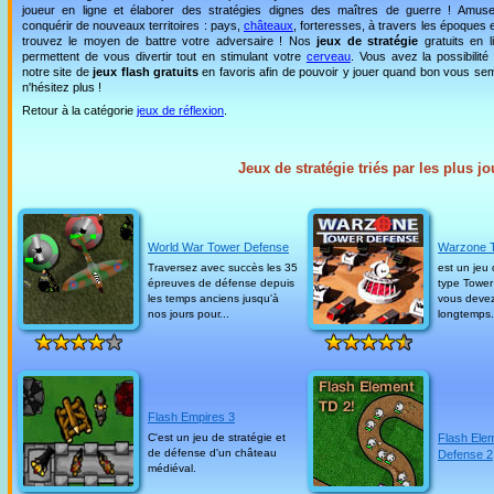
joueur en ligne et élaborer des stratégies dignes des maîtres de guerre ! Amus
conquérir de nouveaux territoires : pays,
châteaux
, forteresses, à travers les époques e
trouvez le moyen de battre votre adversaire ! Nos
jeux de stratégie
gratuits en l
permettent de vous divertir tout en stimulant votre
cerveau
. Vous avez la possibilité
notre site de
jeux flash gratuits
en favoris afin de pouvoir y jouer quand bon vous sem
n'hésitez plus !
Retour à la catégorie
jeux de réflexion
.
Jeux de stratégie triés par les plus j
World War Tower Defense
Warzone 
Traversez avec succès les 35
est un jeu 
épreuves de défense depuis
type Tower
les temps anciens jusqu'à
vous devez 
nos jours pour...
longtemps.
Flash Empires 3
C'est un jeu de stratégie et
Flash Ele
de défense d'un château
Defense 2
médiéval.