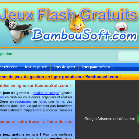
gestion
de réflexion
Jeux de puzzle
Jeux de sport
Jeux pour enfants
me de jeux de gestion en ligne gratuits sur Bambousoft.com !
ibles en ligne sur BambouSoft.com !
de
jeux de gestion
:
gestion du temps
, gestion
ion
en flash où vous devez organiser et réaliser
. Gérer un
restaurant
, un
hôtel
, une
ferme
, des
e choses dans une vie qui ne sont pas forcément
tent justement d'apprendre à aborder plusieurs
Google Adsense est désactivé.
emps et votre travail à l'aide de nos
de
jeux gratuits
en ligne ! Pour une meilleure
us vous proposons des
jeux de gestion
. Vous