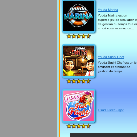
Youda Marina
Youda Marina est un
superbe jeu de simulation e
de gestion du temps tout e
un où vous incarnez un...
Youda Sushi Chef
Youda Sushi Chef est un j
amusant et prenant de
gestion du temps.
Lisa's Fleet Flight