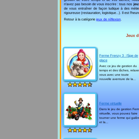
n'avez pas besoin de vous inscrire : tous nos
jeu
de vous entraîner de façon ludique à des méti
rigoureuse (restauration, logistique...). Il est l'he
Retour à la catégorie
jeux de réflexion
.
Jeux d
Ferme Frenzy 3 : l'âge de
glace
Avec ce jeu de gestion du
temps et des tâches, relaxe
vous avec une toute
nouvelle aventure de la...
Ferme virtuelle
Dans le jeu de gestion Fer
virtuelle, vous pouvez faire
tourner une ferme qui galèr
et la...