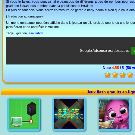
Si vous le faites, vous pouvez faire beaucoup de différents types de combos pour gag
grade en faisant des combos dans la population de livraison.
En plus de tout cela, vous serez en mesure de gérer le baby-boom si bien que vous obti
(Traduction automatique)
Un menu contextuel peut être affiché dans le jeu par un clic droit de souris ou une lon
plein écran et de contrôler le volume.
Tags
: gestion,
simulation
Google Adsense est désactivé.
Note
4.55
/ 5 (
58 v
Jeux flash gratuits en lig