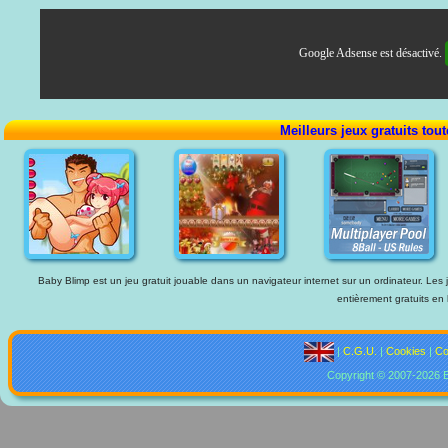
Google Adsense est désactivé.
Meilleurs jeux gratuits tou
Baby Blimp est un jeu gratuit jouable dans un navigateur internet sur un ordinateur. Les j
entièrement gratuits en 
|
C.G.U.
|
Cookies
|
Co
Copyright © 2007-2026 