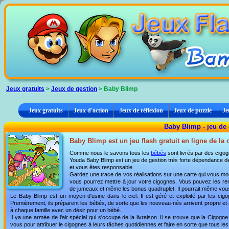
Panneau de gestion des cookies
Jeux gratuits
>
Jeux de gestion
> Baby Blimp
Jeux gratuits
Jeux d'action
Jeux de réflexion
Jeux de puzzle
Je
Baby Blimp - jeu de
Baby Blimp est un jeu flash gratuit en ligne de la
Comme nous le savons tous les
bébés
sont livrés par des cigogne
Youda Baby Blimp est un jeu de gestion très forte dépendance de
et vous êtes responsable.
Gardez une trace de vos réalisations sur une carte qui vous mon
vous pourrez mettre à jour votre cigognes. Vous pouvez les re
de jumeaux et même les bonus quadruplet. Il pourrait même vous
Le Baby Blimp est un moyen d'usine dans le ciel. Il est géré et exploité par les ci
Premièrement, ils préparent les bébés, de sorte que les nouveau-nés arrivent propre e
à chaque famille avec un désir pour un bébé.
Il ya une armée de l'air spécial qui s'occupe de la livraison. Il se trouve que la Cigogne
vous pour attribuer le cigognes à leurs tâches quotidiennes et faire en sorte que tous les