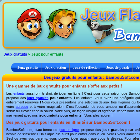
Panneau de gestion des cookies
Jeux gratuits
> Jeux pour enfants
Jeux gratuits
Jeux d'action
Jeux de réflexion
Jeux de puzzle
Je
Des jeux gratuits pour enfants : BambouSoft.com
Une gamme de jeux gratuits pour enfants s'offre aux petits !
Les
enfants
aussi ont le droit de jouer en ligne ! C'est pour cette raison que Bamb
propose des
jeux gratuits
pour enfants
. Les enfants, vous avez une catégorie qu
entièrement réservée ! Nous vous présentons une sélection de jeux très mignons qui fo
votre
adresse
et à votre imagination. C'est l'occasion de vous amuser ou d'apprend
servir du clavier et de la souris, voire plus, de façon ludique et agréable. Venez vous dis
maintenant avec nos
jeux gratuits pour enfants
! Vous allez adorer !
Des jeux gratuits pour enfants en illimité sur BambouSoft.com !
BambouSoft.com, plate-forme de
jeux en ligne
, propose des
jeux gratuits pour en
besoin de s'inscrire ! Un simple clic suffit pour entrer dans le jeu. Venez vous amuser en 
Seul ou avec vos parents, vous pouvez jouer autant que vous le désirez. Pour aller 