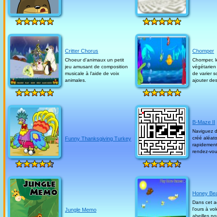
Critter Chorus
Chomper
Choeur d'animaux un petit
Chomper, le
jeu amusant de composition
végétarien 
musicale à l'aide de voix
de varier 
animales.
ajouter des
B-Maze II
Naviguez d
créé aléato
Funny Thanksgiving Turkey
rapidement
rendez-vous
Honey Be
Dans cet a
l'ours à vo
Jungle Memo
abeilles po