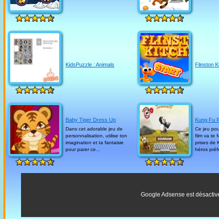
KidsPuzzle : Animals
Flinston K
Baby Tiger Dress Up
Kung Fu 
Dans cet adorable jeu de
Ce jeu pou
personnalisation, utilise ton
film va te 
imagination et ta fantaisie
prises de
pour parer ce...
héros préfé
Google Adsense est désactiv