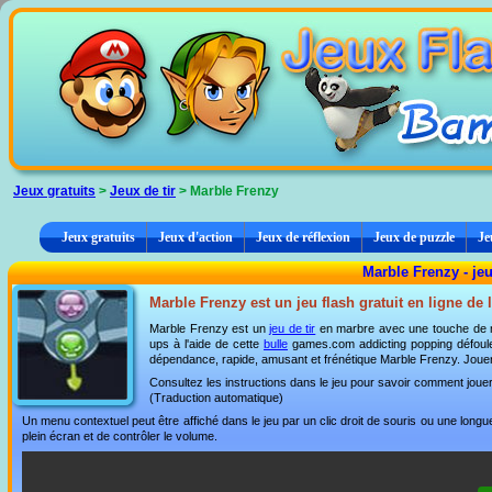
Panneau de gestion des cookies
Jeux gratuits
>
Jeux de tir
> Marble Frenzy
Jeux gratuits
Jeux d'action
Jeux de réflexion
Jeux de puzzle
Je
Marble Frenzy - jeu
Marble Frenzy est un jeu flash gratuit en ligne de
Marble Frenzy est un
jeu de tir
en marbre avec une touche de m
ups à l'aide de cette
bulle
games.com addicting popping défoule
dépendance, rapide, amusant et frénétique Marble Frenzy. Jou
Consultez les instructions dans le jeu pour savoir comment joue
(Traduction automatique)
Un menu contextuel peut être affiché dans le jeu par un clic droit de souris ou une lon
plein écran et de contrôler le volume.