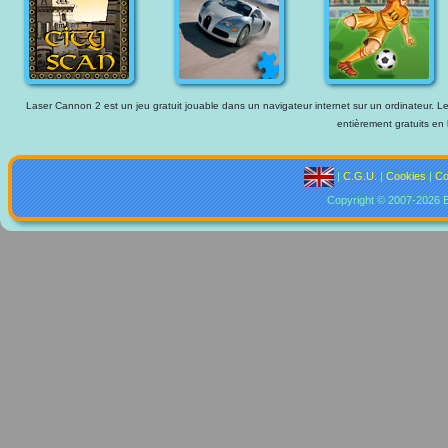
Laser Cannon 2 est un jeu gratuit jouable dans un navigateur internet sur un ordinateur. Les
entièrement gratuits en 
|
C.G.U.
|
Cookies
|
Co
Copyright © 2007-2026 