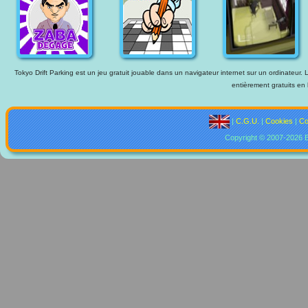
Tokyo Drift Parking est un jeu gratuit jouable dans un navigateur internet sur un ordinateur. 
entièrement gratuits en 
|
C.G.U.
|
Cookies
|
Co
Copyright © 2007-2026 