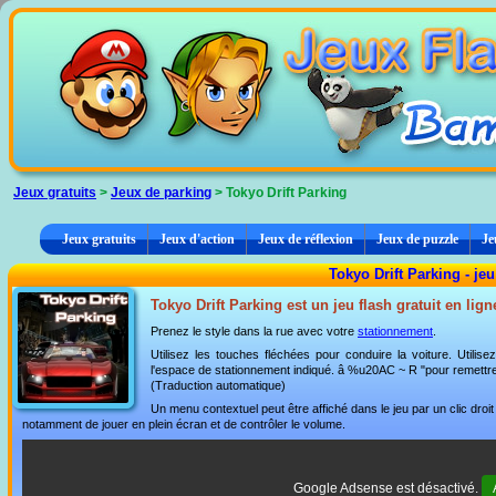
Panneau de gestion des cookies
Jeux gratuits
>
Jeux de parking
> Tokyo Drift Parking
Jeux gratuits
Jeux d'action
Jeux de réflexion
Jeux de puzzle
Je
Tokyo Drift Parking - je
Tokyo Drift Parking est un jeu flash gratuit en lig
Prenez le style dans la rue avec votre
stationnement
.
Utilisez les touches fléchées pour conduire la voiture. Utilis
l'espace de stationnement indiqué. â %u20AC ~ R "pour remettre
(Traduction automatique)
Un menu contextuel peut être affiché dans le jeu par un clic dro
notamment de jouer en plein écran et de contrôler le volume.
Google Adsense est désactivé.