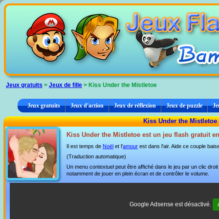
Panneau de gestion des cookies
Jeux gratuits
>
Jeux de fille
> Kiss Under the Mistletoe
Jeux gratuits
Jeux d'action
Jeux de réflexion
Jeux de puzzle
Je
Kiss Under the Mistletoe -
Kiss Under the Mistletoe est un jeu flash gratuit e
Il est temps de
Noël
et l'
amour
est dans l'air. Aide ce couple bais
(Traduction automatique)
Un menu contextuel peut être affiché dans le jeu par un clic dro
notamment de jouer en plein écran et de contrôler le volume.
Google Adsense est désactivé.