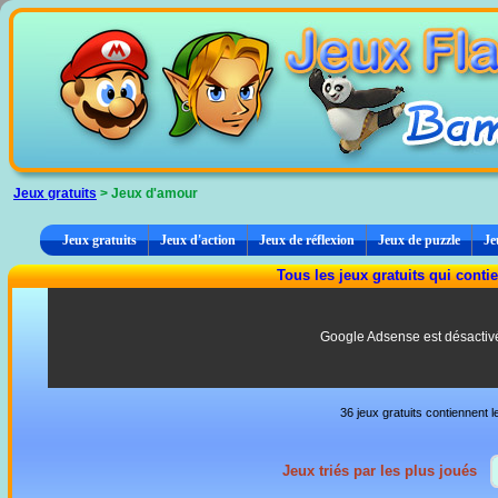
Panneau de gestion des cookies
Jeux gratuits
> Jeux d'amour
Jeux gratuits
Jeux d'action
Jeux de réflexion
Jeux de puzzle
Je
Tous les jeux gratuits qui conti
Google Adsense est désactiv
36 jeux gratuits contiennent l
Jeux triés par les plus joués