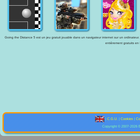
Going the Distance 5 est un jeu gratuit jouable dans un navigateur internet sur un ordinateur. 
entièrement gratuits en 
|
C.G.U.
|
Cookies
|
Co
Copyright © 2007-2026 