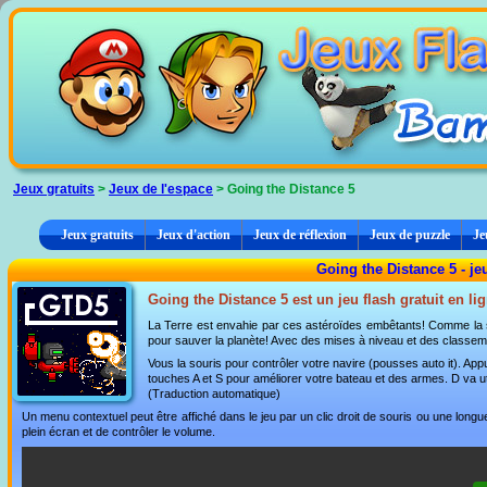
Panneau de gestion des cookies
Jeux gratuits
>
Jeux de l'espace
> Going the Distance 5
Jeux gratuits
Jeux d'action
Jeux de réflexion
Jeux de puzzle
Je
Going the Distance 5 - je
Going the Distance 5 est un jeu flash gratuit en li
La Terre est envahie par ces astéroïdes embêtants! Comme la seul
pour sauver la planète! Avec des mises à niveau et des classem
Vous la souris pour contrôler votre navire (pousses auto it). Ap
touches A et S pour améliorer votre bateau et des armes. D va u
(Traduction automatique)
Un menu contextuel peut être affiché dans le jeu par un clic droit de souris ou une lon
plein écran et de contrôler le volume.