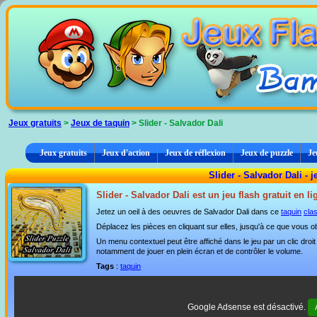
Panneau de gestion des cookies
Jeux gratuits
>
Jeux de taquin
> Slider - Salvador Dali
Jeux gratuits
Jeux d'action
Jeux de réflexion
Jeux de puzzle
Je
Slider - Salvador Dali - 
Slider - Salvador Dali est un jeu flash gratuit en l
Jetez un oeil à des oeuvres de Salvador Dali dans ce
taquin
cla
Déplacez les pièces en cliquant sur elles, jusqu'à ce que vous o
Un menu contextuel peut être affiché dans le jeu par un clic dro
notamment de jouer en plein écran et de contrôler le volume.
Tags
:
taquin
Google Adsense est désactivé.