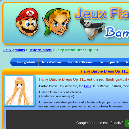
Panneau de gestion des cookies
Jeux gratuits
>
Jeux de mode
> Fairy Barbie Dress Up T1L
Jeux gratuits
Jeux d'action
Jeux de réflexion
Jeux de puzzle
Je
Fairy Barbie Dress Up T1L
Fairy Barbie Dress Up T1L est un jeu flash gratuit
Barbie Dress Up Game fée, fée
Filles
Jeux Barbie Fashion, robe
Utilisez la souris pour interagir.
(Traduction automatique)
Un menu contextuel peut être affiché dans le jeu par un clic dro
notamment de jouer en plein écran et de contrôler le volume.
Google Adsense est désactivé.