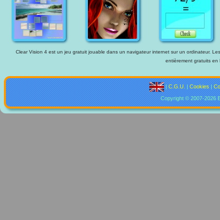
Clear Vision 4 est un jeu gratuit jouable dans un navigateur internet sur un ordinateur. Les
entièrement gratuits en 
|
C.G.U.
|
Cookies
|
Co
Copyright © 2007-2026 