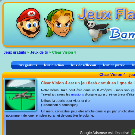
Panneau de gestion des cookies
Jeux gratuits
>
Jeux de tir
> Clear Vision 4
Jeux gratuits
Jeux d'action
Jeux de réflexion
Jeux de puzzle
Je
Clear Vision 4 - jeu
Clear Vision 4 est un jeu flash gratuit en ligne de
Notre héros Jake peut être dans un lit d'hôpital - mais son
es
Travail à travers les
missions
d'origine qui a créé un tireur d'éli
Utilisez la souris pour viser et tirer.
(Traduction automatique)
Un menu contextuel peut être affiché dans le jeu par un clic dro
notamment de jouer en plein écran et de contrôler le volume.
Google Adsense est désactivé.