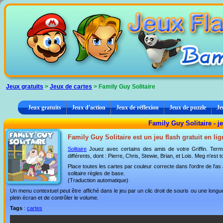
Panneau de gestion des cookies
Jeux gratuits
>
Jeux de cartes
> Family Guy Solitaire
Jeux gratuits
Jeux d'action
Jeux de réflexion
Jeux de puzzle
Je
Family Guy Solitaire - j
Family Guy Solitaire est un jeu flash gratuit en li
Solitaire
Jouez avec certains des amis de votre Griffin. Termin
différents, dont : Pierre, Chris, Stewie, Brian, et Lois. Meg n'es
Place toutes les cartes par couleur correcte dans l'ordre de l'as a
solitaire règles de base.
(Traduction automatique)
Un menu contextuel peut être affiché dans le jeu par un clic droit de souris ou une lon
plein écran et de contrôler le volume.
Tags
:
cartes