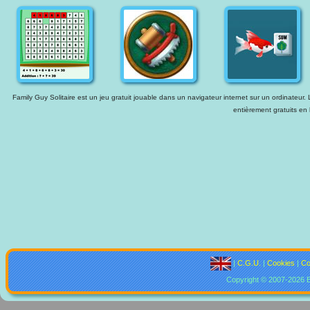
Family Guy Solitaire est un jeu gratuit jouable dans un navigateur internet sur un ordinateur. 
entièrement gratuits en 
|
C.G.U.
|
Cookies
|
Co
Copyright © 2007-2026 