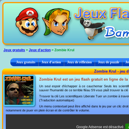
Panneau de gestion des cookies
Jeux gratuits
>
Jeux d'action
> Zombie Krul
Jeux gratuits
Jeux d'action
Jeux de réflexion
Jeux de puzzle
Je
Zombie Krul - jeu d
Zombie Krul est un jeu flash gratuit en ligne de l
Un seul espoir d'échapper à ce cauchemar Seuls les scienti
sauver l'humanité de ce terrible fléau S'il vous plaît trouver la 
Trouver la clé Les scientifiques Liberate Tuer un zombie à trave
(Traduction automatique)
Un menu contextuel peut être affiché dans le jeu par un clic dro
notamment de jouer en plein écran et de contrôler le volume.
Google Adsense est désactivé.