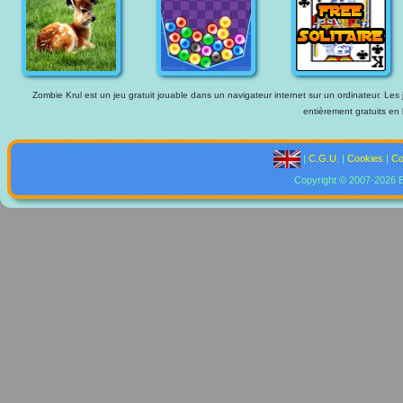
Zombie Krul est un jeu gratuit jouable dans un navigateur internet sur un ordinateur. Les 
entièrement gratuits en 
|
C.G.U.
|
Cookies
|
Co
Copyright © 2007-2026 