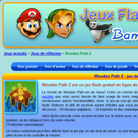
Panneau de gestion des cookies
Jeux gratuits
>
Jeux de réflexion
> Wooden Path 2
Jeux gratuits
Jeux d'action
Jeux de réflexion
Jeux de puzzle
Je
Wooden Path 2 - jeu de
Wooden Path 2 est un jeu flash gratuit en ligne de
Le monde de Wooden Path est de retour! Créer un chemin de boi
puzzles
que vous aurez besoin de faire usage de murs magiqu
nombreuses autres fonctionnalités. Avec le jeu-as-you-go tut
facile. Relevez le défi de recevoir autant d'étoiles que vous 
découvrir, - 54 niveaux palpitants, - 16 trophées et des statisti
Votre tâche sera de créer un pont en bois sur la rivière avec un 
position, ou les déplacer hors de votre chemin.
(Traduction automatique)
Un menu contextuel peut être affiché dans le jeu par un clic droit de souris ou une lon
plein écran et de contrôler le volume.