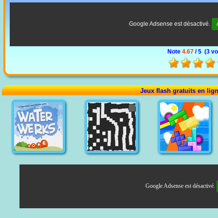
Google Adsense est désactivé.
Note
4.67
/ 5 (
3 vo
Jeux flash gratuits en lig
Google Adsense est désactivé.