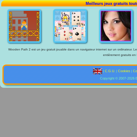
Meilleurs jeux gratuits tou
Wooden Path 2 est un jeu gratuit jouable dans un navigateur internet sur un ordinateur. Les
entièrement gratuits en 
|
C.G.U.
|
Cookies
|
Co
Copyright © 2007-2026 