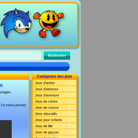
Catégories des jeux
Jeux d'action
ki
.
Jeux d'adresse
neigée.
Jeux d'aventure
Jeux de cartes
le. Ce menu permet
Jeux de course
Jeux éducatifs
Jeux pour enfants
Jeux de fille
Jeux de garçon