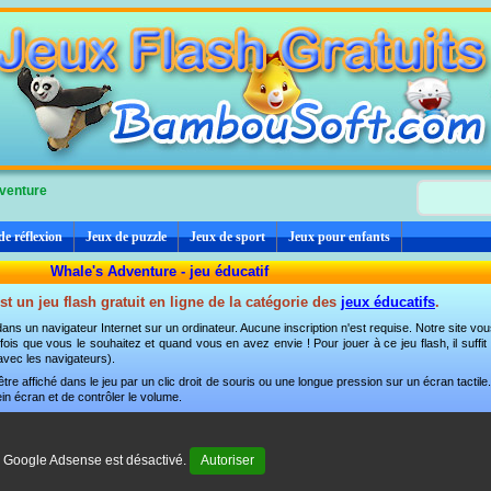
venture
de réflexion
Jeux de puzzle
Jeux de sport
Jeux pour enfants
Whale's Adventure - jeu éducatif
t un jeu flash gratuit en ligne de la catégorie des
jeux éducatifs
.
dans un navigateur Internet sur un ordinateur. Aucune inscription n'est requise. Notre site vo
 fois que vous le souhaitez et quand vous en avez envie ! Pour jouer à ce jeu flash, il suffit 
 avec les navigateurs).
re affiché dans le jeu par un clic droit de souris ou une longue pression sur un écran tacti
in écran et de contrôler le volume.
Google Adsense est désactivé.
Autoriser