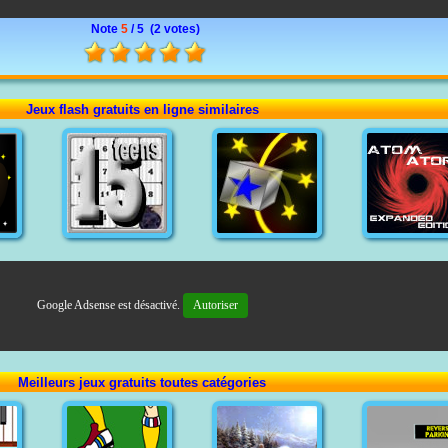
Note
5
/ 5 (
2 votes
)
Jeux flash gratuits en ligne similaires
Google Adsense est désactivé.
Autoriser
Meilleurs jeux gratuits toutes catégories