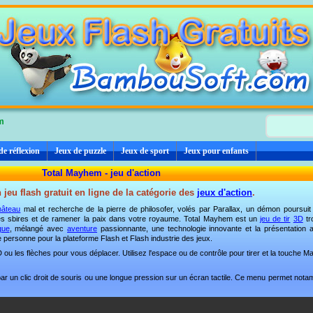
m
de réflexion
Jeux de puzzle
Jeux de sport
Jeux pour enfants
Total Mayhem - jeu d'action
jeu flash gratuit en ligne de la catégorie des
jeux d'action
.
hâteau
mal et recherche de la pierre de philosofer, volés par Parallax, un démon poursuit 
ses sbires et de ramener la paix dans votre royaume. Total Mayhem est un
jeu de tir
3D
tr
que
, mélangé avec
aventure
passionnante, une technologie innovante et la présentation art
ce personne pour la plateforme Flash et Flash industrie des jeux.
ou les flèches pour vous déplacer. Utilisez l'espace ou de contrôle pour tirer et la touche Ma
par un clic droit de souris ou une longue pression sur un écran tactile. Ce menu permet not