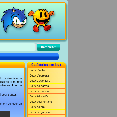
Catégories des jeux
Jeux d'action
Jeux d'adresse
la destruction du
Jeux d'aventure
oisième personne
istique. Il est le
Jeux de cartes
Jeux de course
j pour sauter.
Jeux éducatifs
Jeux pour enfants
amment de jouer en
Jeux de fille
Jeux de garçon