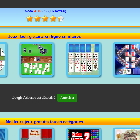
Note
4.38
/ 5 (
16 votes
)
Jeux flash gratuits en ligne similaires
Google Adsense est désactivé.
Autoriser
Meilleurs jeux gratuits toutes catégories