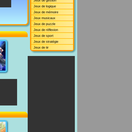
Jeux de gestion
Jeux de logique
Jeux de mémoire
Jeux musicaux
Jeux de puzzle
Jeux de réflexion
Jeux de sport
Jeux de stratégie
Jeux de tir