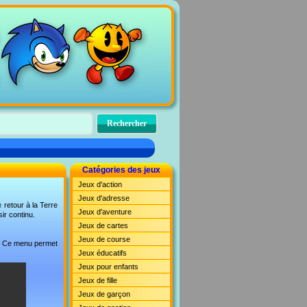
Catégories des jeux
Jeux d'action
Jeux d'adresse
retour à la Terre
Jeux d'aventure
ir continu.
Jeux de cartes
Jeux de course
le. Ce menu permet
Jeux éducatifs
Jeux pour enfants
Jeux de fille
Jeux de garçon