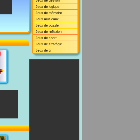
Jeux de gestion
Jeux de logique
Jeux de mémoire
Jeux musicaux
Jeux de puzzle
Jeux de réflexion
Jeux de sport
Jeux de stratégie
Jeux de tir