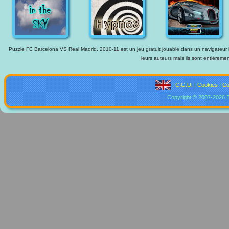
Puzzle FC Barcelona VS Real Madrid, 2010-11 est un jeu gratuit jouable dans un navigateur in
leurs auteurs mais ils sont entièremen
|
C.G.U.
|
Cookies
|
Co
Copyright © 2007-2026 