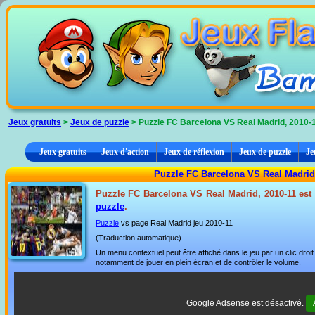
Panneau de gestion des cookies
Jeux gratuits
>
Jeux de puzzle
> Puzzle FC Barcelona VS Real Madrid, 2010-
Jeux gratuits
Jeux d'action
Jeux de réflexion
Jeux de puzzle
Je
Puzzle FC Barcelona VS Real Madrid,
Puzzle FC Barcelona VS Real Madrid, 2010-11 est u
puzzle
.
Puzzle
vs page Real Madrid jeu 2010-11
(Traduction automatique)
Un menu contextuel peut être affiché dans le jeu par un clic dro
notamment de jouer en plein écran et de contrôler le volume.
Google Adsense est désactivé.