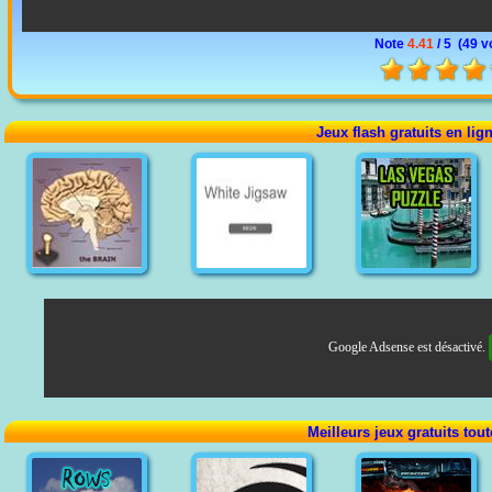
Note
4.41
/ 5 (
49 v
Jeux flash gratuits en lig
Google Adsense est désactivé.
Meilleurs jeux gratuits tou