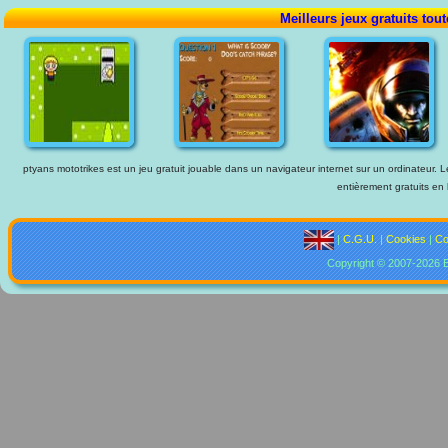
Meilleurs jeux gratuits tou
ptyans mototrikes est un jeu gratuit jouable dans un navigateur internet sur un ordinateur. L
entièrement gratuits en 
|
C.G.U.
|
Cookies
|
Co
Copyright © 2007-2026 