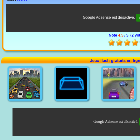
Google Adsense est désactivé.
Note
4.5
/ 5 (
2 vo
Jeux flash gratuits en lig
Google Adsense est désactivé.