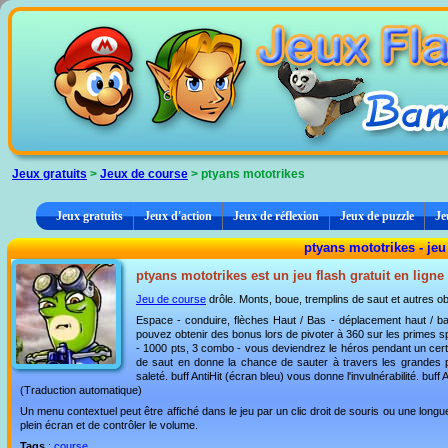
Panneau de gestion des cookies
Jeux gratuits
>
Jeux de course
> ptyans mototrikes
Jeux gratuits
Jeux d'action
Jeux de réflexion
Jeux de puzzle
Je
ptyans mototrikes - jeu
ptyans mototrikes est un jeu flash gratuit en ligne
Jeu de course
drôle. Monts, boue, tremplins de saut et autres o
Espace - conduire, flèches Haut / Bas - déplacement haut / bas,
pouvez obtenir des bonus lors de pivoter à 360 sur les primes s
- 1000 pts, 3 combo - vous deviendrez le héros pendant un certai
de saut en donne la chance de sauter à travers les grandes pis
saleté. buff AntiHit (écran bleu) vous donne l'invulnérabilité. buf
(Traduction automatique)
Un menu contextuel peut être affiché dans le jeu par un clic droit de souris ou une lon
plein écran et de contrôler le volume.
Tags
:
course