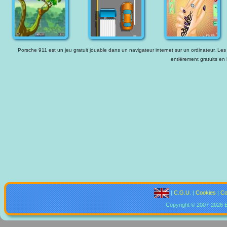
Porsche 911 est un jeu gratuit jouable dans un navigateur internet sur un ordinateur. Les 
entièrement gratuits en 
|
C.G.U.
|
Cookies
|
Co
Copyright © 2007-2026 