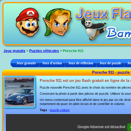
Panneau de gestion des cookies
Jeux gratuits
>
Puzzles véhicules
> Porsche 911
Jeux gratuits
Jeux d'action
Jeux de réflexion
Jeux de puzzle
Je
Porsche 911 - puzzle
Porsche 911 est un jeu flash gratuit en ligne de la
Puzzle nouvelle Porsche 911 avec le choix du nombre de pièces :
Construire la photo à partir des pièces de puzzle. Utilisez la sour
Un menu contextuel peut être affiché dans le jeu par un clic dro
notamment de jouer en plein écran et de contrôler le volume.
Tags
:
puzzle voiture
Google Adsense est désactivé.