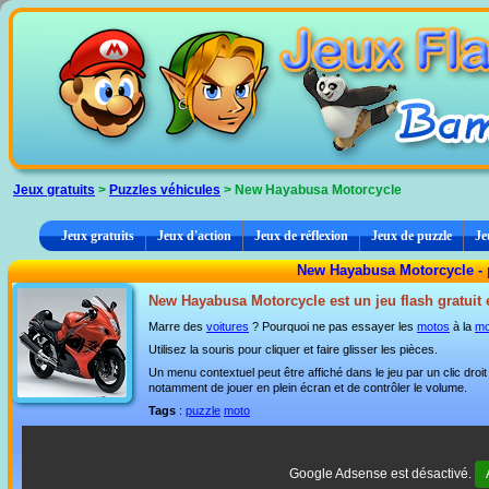
Panneau de gestion des cookies
Jeux gratuits
>
Puzzles véhicules
> New Hayabusa Motorcycle
Jeux gratuits
Jeux d'action
Jeux de réflexion
Jeux de puzzle
Je
New Hayabusa Motorcycle - 
New Hayabusa Motorcycle est un jeu flash gratuit 
Marre des
voitures
? Pourquoi ne pas essayer les
motos
à la
m
Utilisez la souris pour cliquer et faire glisser les pièces.
Un menu contextuel peut être affiché dans le jeu par un clic dro
notamment de jouer en plein écran et de contrôler le volume.
Tags
:
puzzle
moto
Google Adsense est désactivé.