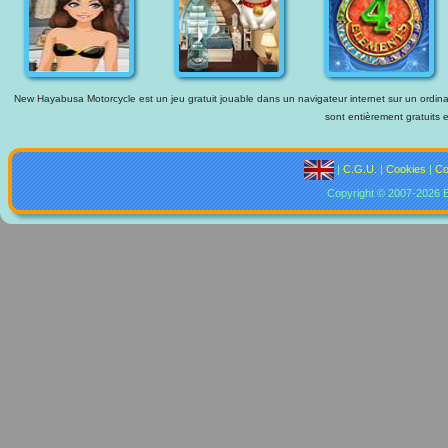
New Hayabusa Motorcycle est un jeu gratuit jouable dans un navigateur internet sur un ordinate
sont entièrement gratuits e
|
C.G.U.
|
Cookies
|
Co
Copyright © 2007-2026 