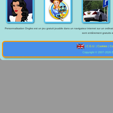
Personnalisation Ongles est un jeu gratuit jouable dans un navigateur internet sur un ordinate
sont entièrement gratuits e
|
C.G.U.
|
Cookies
|
Co
Copyright © 2007-2026 