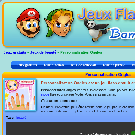
Panneau de gestion des cookies
Jeux gratuits
>
Jeux de beauté
> Personnalisation Ongles
Jeux gratuits
Jeux d'action
Jeux de réflexion
Jeux de puzzle
Je
Personnalisation Ongles -
Personnalisation Ongles est un jeu flash gratuit e
Personnalisation ongles est très intéressant. Vous pouvez fai
mode
libre et bricolage Mode. Vous serez un parfait
(Traduction automatique)
Un menu contextuel peut être affiché dans le jeu par un clic dro
notamment de jouer en plein écran et de contrôler le volume.
Tags
:
beauté
Google Adsense est désactivé.