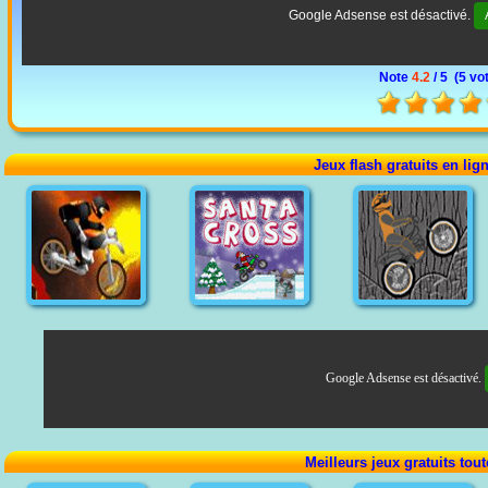
Google Adsense est désactivé.
Note
4.2
/ 5 (
5 vo
Jeux flash gratuits en lig
Google Adsense est désactivé.
Meilleurs jeux gratuits tou