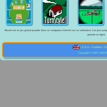
Moods est un jeu gratuit jouable dans un navigateur internet sur un ordinateur. Les jeux prop
gratuits en ligne.
|
C.G.U.
|
Cookies
|
Co
Copyright © 2007-2026 