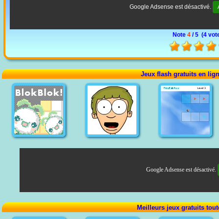
Google Adsense est désactivé.
Note
4
/ 5 (
4 vot
Jeux flash gratuits en lig
Google Adsense est désactivé.
Meilleurs jeux gratuits tou