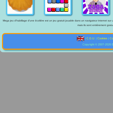
Mega jeu d'habillage d'une écolière est un jeu gratuit jouable dans un navigateur internet sur 
mais ils sont entièrement gratu
|
C.G.U.
|
Cookies
|
Co
Copyright © 2007-2026 