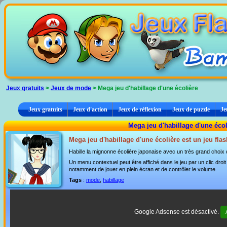
Panneau de gestion des cookies
Jeux gratuits
>
Jeux de mode
> Mega jeu d'habillage d'une écolière
Jeux gratuits
Jeux d'action
Jeux de réflexion
Jeux de puzzle
Je
Mega jeu d'habillage d'une écol
Mega jeu d'habillage d'une écolière est un jeu flas
Habille la mignonne écolière japonaise avec un très grand choix 
Un menu contextuel peut être affiché dans le jeu par un clic dro
notamment de jouer en plein écran et de contrôler le volume.
Tags
:
mode
,
habillage
Google Adsense est désactivé.