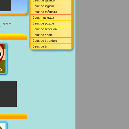
Jeux de gestion
Jeux de logique
Jeux de mémoire
Jeux musicaux
. ***
Jeux de puzzle
Jeux de réflexion
Jeux de sport
Jeux de stratégie
Jeux de tir