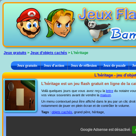
Panneau de gestion des cookies
Jeux gratuits
>
Jeux d'objets cachés
> L'héritage
Jeux gratuits
Jeux d'action
Jeux de réflexion
Jeux de puzzle
Je
L'héritage - jeu d'obj
L'héritage est un jeu flash gratuit en ligne de la c
Voilà quelques jours que vous avez reçu la
lettre
du notaire vou
vos vieux souvenirs avant de vendre la
maison
.
Un menu contextuel peut être affiché dans le jeu par un clic dro
notamment de jouer en plein écran et de contrôler le volume.
Tags
:
objets cachés
, grand père, héritage,
Google Adsense est désactivé.