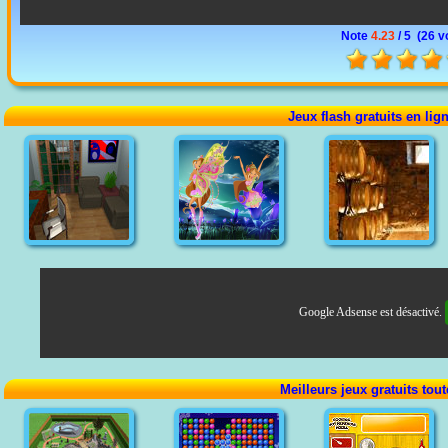
Note
4.23
/ 5 (
26 v
Jeux flash gratuits en lig
Google Adsense est désactivé.
Meilleurs jeux gratuits tou