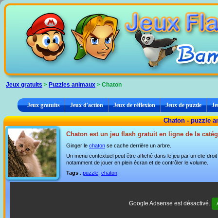
Panneau de gestion des cookies
Jeux gratuits
>
Puzzles animaux
> Chaton
Jeux gratuits
Jeux d'action
Jeux de réflexion
Jeux de puzzle
Je
Chaton - puzzle a
Chaton est un jeu flash gratuit en ligne de la caté
Ginger le
chaton
se cache derrière un arbre.
Un menu contextuel peut être affiché dans le jeu par un clic dro
notamment de jouer en plein écran et de contrôler le volume.
Tags
:
puzzle
,
chaton
Google Adsense est désactivé.