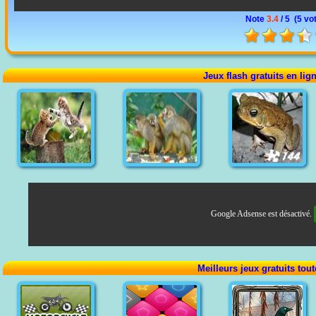
Note
3.4
/ 5 (
5 vo
Jeux flash gratuits en lig
Google Adsense est désactivé.
Meilleurs jeux gratuits tou