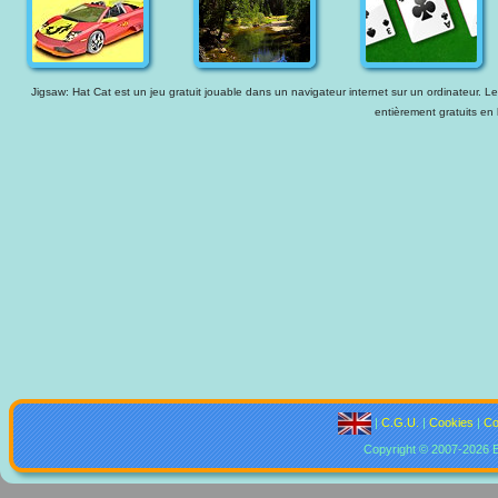
Jigsaw: Hat Cat est un jeu gratuit jouable dans un navigateur internet sur un ordinateur. Le
entièrement gratuits en 
|
C.G.U.
|
Cookies
|
Co
Copyright © 2007-2026 