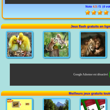
Note
4.5
/ 5 (
4 vo
Jeux flash gratuits en lig
Google Adsense est désactivé.
Meilleurs jeux gratuits tou