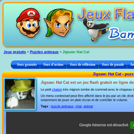
Panneau de gestion des cookies
Jeux gratuits
>
Puzzles animaux
> Jigsaw: Hat Cat
Jeux gratuits
Jeux d'action
Jeux de réflexion
Jeux de puzzle
Je
Jigsaw: Hat Cat - puzz
Jigsaw: Hat Cat est un jeu flash gratuit en ligne d
Le petit
chaton
très mignon tombe de sommeil avec le chapeau su
Un menu contextuel peut être affiché dans le jeu par un clic dro
notamment de jouer en plein écran et de contrôler le volume.
Tags
:
puzzle animaux
,
chat
,
animal
Google Adsense est désactivé.