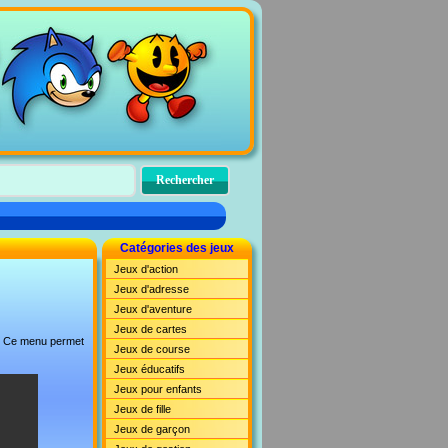
Catégories des jeux
Jeux d'action
Jeux d'adresse
Jeux d'aventure
Jeux de cartes
le. Ce menu permet
Jeux de course
Jeux éducatifs
Jeux pour enfants
Jeux de fille
Jeux de garçon