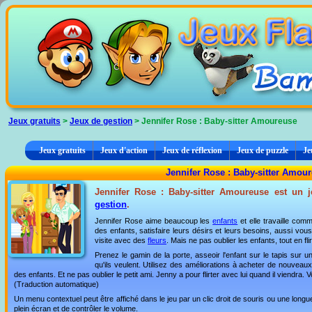
Panneau de gestion des cookies
Jeux gratuits
>
Jeux de gestion
> Jennifer Rose : Baby-sitter Amoureuse
Jeux gratuits
Jeux d'action
Jeux de réflexion
Jeux de puzzle
Je
Jennifer Rose : Baby-sitter Amour
Jennifer Rose : Baby-sitter Amoureuse est un j
gestion
.
Jennifer Rose aime beaucoup les
enfants
et elle travaille com
des enfants, satisfaire leurs désirs et leurs besoins, aussi vou
visite avec des
fleurs
. Mais ne pas oublier les enfants, tout en fli
Prenez le gamin de la porte, asseoir l'enfant sur le tapis sur u
qu'ils veulent. Utilisez des améliorations à acheter de nouvea
des enfants. Et ne pas oublier le petit ami. Jenny a pour flirter avec lui quand il viendra.
(Traduction automatique)
Un menu contextuel peut être affiché dans le jeu par un clic droit de souris ou une lon
plein écran et de contrôler le volume.