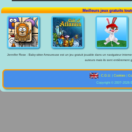
Meilleurs jeux gratuits tou
Jennifer Rose : Baby-sitter Amoureuse est un jeu gratuit jouable dans un navigateur internet
auteurs mais ils sont entièrement g
|
C.G.U.
|
Cookies
|
Co
Copyright © 2007-2026 