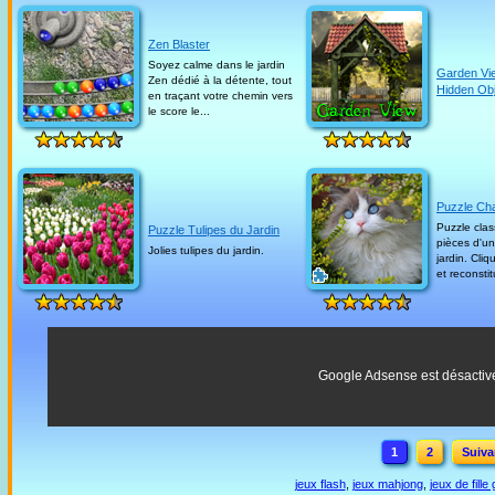
Zen Blaster
Soyez calme dans le jardin
Garden Vi
Zen dédié à la détente, tout
Hidden Obj
en traçant votre chemin vers
le score le...
Puzzle Cha
Puzzle cla
Puzzle Tulipes du Jardin
pièces d'un
Jolies tulipes du jardin.
jardin. Cli
et reconstit
Google Adsense est désactiv
1
2
Suiva
jeux flash
,
jeux mahjong
,
jeux de fille 