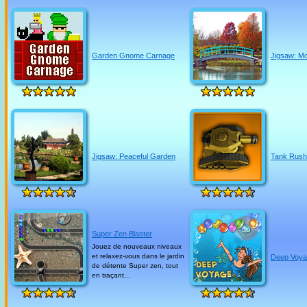
Garden Gnome Carnage
Jigsaw: Mo
Jigsaw: Peaceful Garden
Tank Rush
Super Zen Blaster
Jouez de nouveaux niveaux
et relaxez-vous dans le jardin
Deep Voy
de détente Super zen, tout
en traçant...