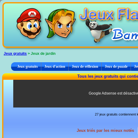
Panneau de gestion des cookies
Jeux gratuits
> Jeux de jardin
Jeux gratuits
Jeux d'action
Jeux de réflexion
Jeux de puzzle
Je
Tous les jeux gratuits qui conti
Google Adsense est désactiv
27 jeux gratuits contiennent 
Jeux triés par les mieux notés