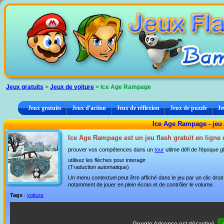
Panneau de gestion des cookies
Jeux gratuits
>
Jeux de voiture
> Ice Age Rampage
Jeux gratuits
Jeux d'action
Jeux de réflexion
Jeux de puzzle
Je
Ice Age Rampage - jeu 
Ice Age Rampage est un jeu flash gratuit en ligne 
prouver vos compétences dans un
tour
ultime défi de l'époque gl
utilisez les flèches pour interagir
(Traduction automatique)
Un menu contextuel peut être affiché dans le jeu par un clic dro
notamment de jouer en plein écran et de contrôler le volume.
Tags
:
voiture
Google Adsense est désactivé.