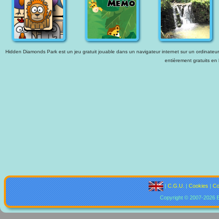
Hidden Diamonds Park est un jeu gratuit jouable dans un navigateur internet sur un ordinateur. 
entièrement gratuits en 
|
C.G.U.
|
Cookies
|
Co
Copyright © 2007-2026 