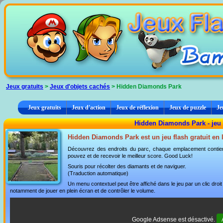
Panneau de gestion des cookies
Jeux gratuits
>
Jeux d'objets cachés
> Hidden Diamonds Park
Jeux gratuits
Jeux d'action
Jeux de réflexion
Jeux de puzzle
Je
Hidden Diamonds Park - jeu 
Hidden Diamonds Park est un jeu flash gratuit en 
Découvrez des endroits du parc, chaque emplacement conti
pouvez et de recevoir le meilleur score. Good Luck!
Souris pour récolter des diamants et de naviguer.
(Traduction automatique)
Un menu contextuel peut être affiché dans le jeu par un clic dro
notamment de jouer en plein écran et de contrôler le volume.
Google Adsense est désactivé.