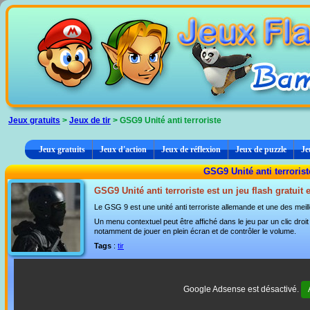
Panneau de gestion des cookies
Jeux gratuits
>
Jeux de tir
> GSG9 Unité anti terroriste
Jeux gratuits
Jeux d'action
Jeux de réflexion
Jeux de puzzle
Je
GSG9 Unité anti terroriste
GSG9 Unité anti terroriste est un jeu flash gratuit
Le GSG 9 est une unité anti terroriste allemande et une des meil
Un menu contextuel peut être affiché dans le jeu par un clic dro
notamment de jouer en plein écran et de contrôler le volume.
Tags
:
tir
Google Adsense est désactivé.