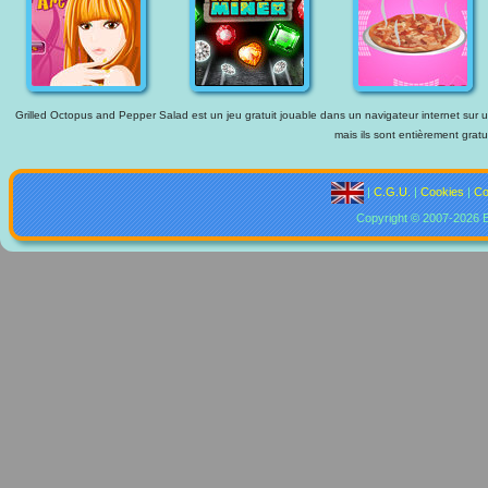
Grilled Octopus and Pepper Salad est un jeu gratuit jouable dans un navigateur internet sur un
mais ils sont entièrement gratu
|
C.G.U.
|
Cookies
|
Co
Copyright © 2007-2026 