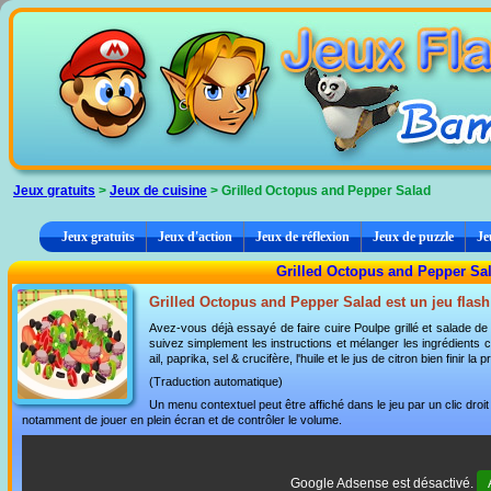
Panneau de gestion des cookies
Jeux gratuits
>
Jeux de cuisine
> Grilled Octopus and Pepper Salad
Jeux gratuits
Jeux d'action
Jeux de réflexion
Jeux de puzzle
Je
Grilled Octopus and Pepper Sal
Grilled Octopus and Pepper Salad est un jeu flash 
Avez-vous déjà essayé de faire cuire Poulpe grillé et salade de
suivez simplement les instructions et mélanger les ingrédients com
ail, paprika, sel & crucifère, l'huile et le jus de citron bien finir l
(Traduction automatique)
Un menu contextuel peut être affiché dans le jeu par un clic dro
notamment de jouer en plein écran et de contrôler le volume.
Google Adsense est désactivé.