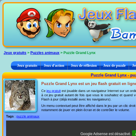
Panneau de gestion des cookies
Jeux gratuits
>
Puzzles animaux
> Puzzle Grand Lynx
Jeux gratuits
Jeux d'action
Jeux de réflexion
Jeux de puzzle
Je
Puzzle Grand Lynx - pu
Puzzle Grand Lynx est un jeu flash gratuit en lign
Ce
jeu gratuit
est jouable dans un navigateur Internet sur un ordi
à ce jeu gratuit autant de fois que vous le souhaitez et quand vo
Flash à jour (déjà installé avec les navigateurs).
Un menu contextuel peut être affiché dans le jeu par un clic dro
notamment de jouer en plein écran et de contrôler le volume.
Tags
:
puzzle animaux
Google Adsense est désactivé.