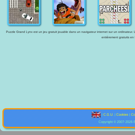
Puzzle Grand Lynx est un jeu gratuit jouable dans un navigateur internet sur un ordinateur. L
entièrement gratuits en 
|
C.G.U.
|
Cookies
|
Co
Copyright © 2007-2026 