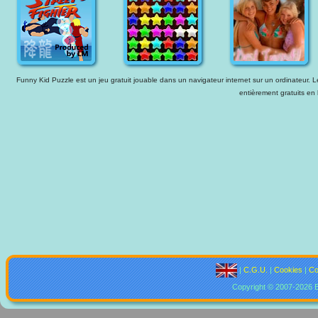
Funny Kid Puzzle est un jeu gratuit jouable dans un navigateur internet sur un ordinateur. Le
entièrement gratuits en 
|
C.G.U.
|
Cookies
|
Co
Copyright © 2007-2026 