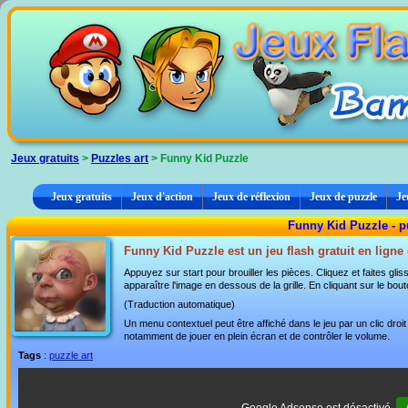
Panneau de gestion des cookies
Jeux gratuits
>
Puzzles art
> Funny Kid Puzzle
Jeux gratuits
Jeux d'action
Jeux de réflexion
Jeux de puzzle
Je
Funny Kid Puzzle - p
Funny Kid Puzzle est un jeu flash gratuit en ligne
Appuyez sur start pour brouiller les pièces. Cliquez et faites glis
apparaître l'image en dessous de la grille. En cliquant sur le bou
(Traduction automatique)
Un menu contextuel peut être affiché dans le jeu par un clic dro
notamment de jouer en plein écran et de contrôler le volume.
Tags
:
puzzle art
Google Adsense est désactivé.