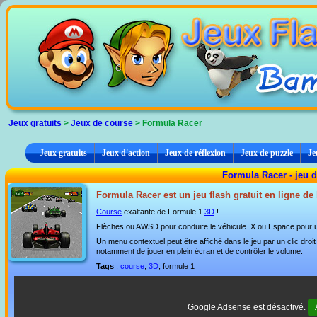
Panneau de gestion des cookies
Jeux gratuits
>
Jeux de course
> Formula Racer
Jeux gratuits
Jeux d'action
Jeux de réflexion
Jeux de puzzle
Je
Formula Racer - jeu 
Formula Racer est un jeu flash gratuit en ligne de
Course
exaltante de Formule 1
3D
!
Flèches ou AWSD pour conduire le véhicule. X ou Espace pour uti
Un menu contextuel peut être affiché dans le jeu par un clic dro
notamment de jouer en plein écran et de contrôler le volume.
Tags
:
course
,
3D
, formule 1
Google Adsense est désactivé.