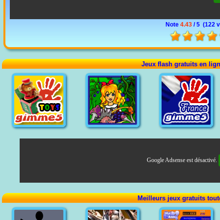
Note
4.43
/ 5 (
122 
Jeux flash gratuits en lig
Google Adsense est désactivé.
Meilleurs jeux gratuits tou