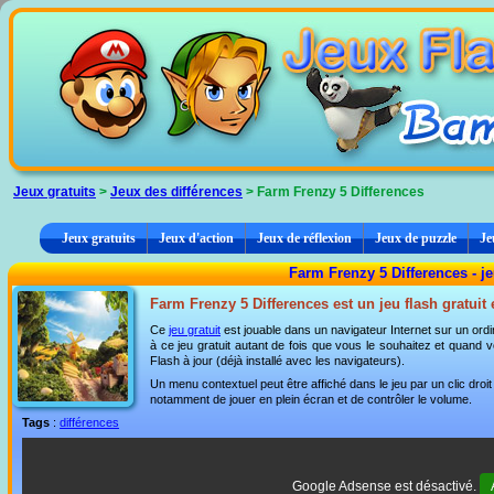
Panneau de gestion des cookies
Jeux gratuits
>
Jeux des différences
> Farm Frenzy 5 Differences
Jeux gratuits
Jeux d'action
Jeux de réflexion
Jeux de puzzle
Je
Farm Frenzy 5 Differences - je
Farm Frenzy 5 Differences est un jeu flash gratuit
Ce
jeu gratuit
est jouable dans un navigateur Internet sur un ordi
à ce jeu gratuit autant de fois que vous le souhaitez et quand vo
Flash à jour (déjà installé avec les navigateurs).
Un menu contextuel peut être affiché dans le jeu par un clic dro
notamment de jouer en plein écran et de contrôler le volume.
Tags
:
différences
Google Adsense est désactivé.