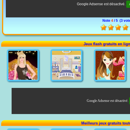
Google Adsense est désactivé.
Note
4
/ 5 (
3 vot
Jeux flash gratuits en lig
Google Adsense est désactivé.
Meilleurs jeux gratuits tou