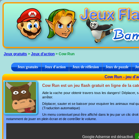
Panneau de gestion des cookies
Jeux gratuits
>
Jeux d'action
> Cow Run
Jeux gratuits
Jeux d'action
Jeux de réflexion
Jeux de puzzle
Je
Cow Run - jeu d'a
Cow Run est un jeu flash gratuit en ligne de la ca
Aide la vache pour obtenir travers tous les dangers! Déplacer, 
arrêter.
Déplacer, sauter et se baisser pour esquiver les animaux mal qui e
(Traduction automatique)
Un menu contextuel peut être affiché dans le jeu par un clic dro
notamment de jouer en plein écran et de contrôler le volume.
Google Adsense est désactivé.