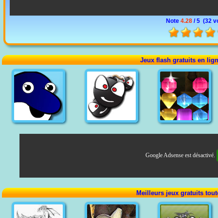
Note
4.28
/ 5 (
32 v
Jeux flash gratuits en lig
Google Adsense est désactivé.
Meilleurs jeux gratuits tou