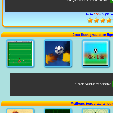
Note
4.55
/ 5 (
31 v
Jeux flash gratuits en lig
Google Adsense est désactivé.
Meilleurs jeux gratuits tou